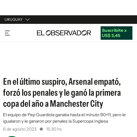
URUGUAY
Suscribite x
URUGUAY
US$ 3,45
ARGENTINA
ESPAÑA
ESTADOS UNIDOS
En el último suspiro, Arsenal empató,
forzó los penales y le ganó la primera
copa del año a Manchester City
El equipo de Pep Guardiola ganaba hasta el minuto 90+11, pero le
igualaron y le ganaron por penales la Supercopa Inglesa
6 de agosto 2023
15:30 hs