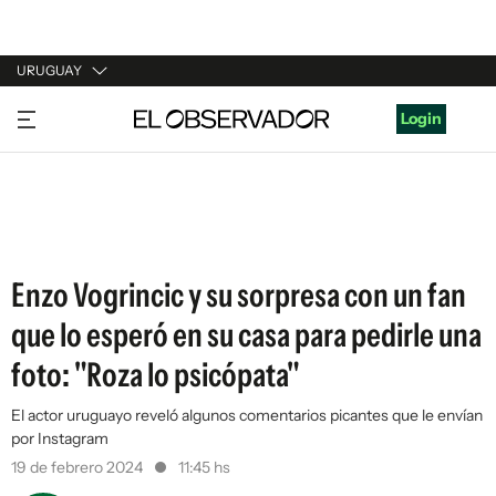
URUGUAY
URUGUAY
Login
ARGENTINA
ESPAÑA
ESTADOS UNIDOS
Enzo Vogrincic y su sorpresa con un fan
que lo esperó en su casa para pedirle una
foto: "Roza lo psicópata"
El actor uruguayo reveló algunos comentarios picantes que le envían
por Instagram
19 de febrero 2024
11:45 hs