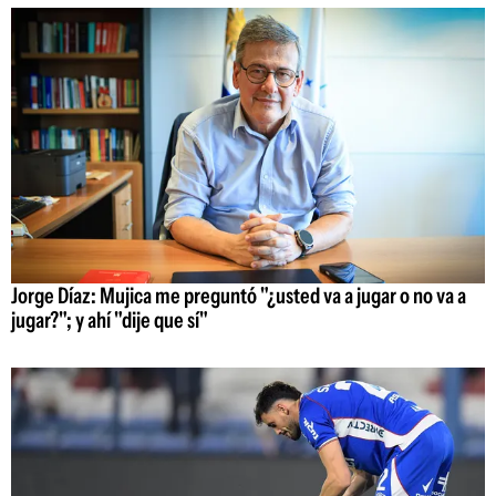
Jorge Díaz: Mujica me preguntó "¿usted va a jugar o no va a
jugar?"; y ahí "dije que sí"