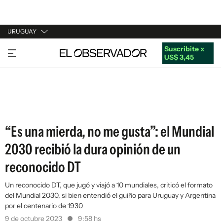
URUGUAY
Suscribite x
URUGUAY
US$ 3,45
ARGENTINA
ESPAÑA
ESTADOS UNIDOS
“Es una mierda, no me gusta”: el Mundial
2030 recibió la dura opinión de un
reconocido DT
Un reconocido DT, que jugó y viajó a 10 mundiales, criticó el formato
del Mundial 2030, si bien entendió el guiño para Uruguay y Argentina
por el centenario de 1930
9 de octubre 2023
9:58 hs