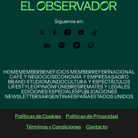
Siguenos en:
HOME
MEMBER
BENEFICIOS MEMBER
REFERÍ
NACIONAL
CAFÉ Y NEGOCIOS
ECONOMÍA Y EMPRESAS
AGRO
BRAND STUDIO
MUNDO
CULTURA Y ESPECTÁCULOS
LIFESTYLE
OPINIÓN
FÚNEBRES
REMATES Y LEGALES
EDICIONES ESPECIALES
PUBLICACIONES
NEWSLETTERS
ARGENTINA
ESPAÑA
ESTADOS UNIDOS
Políticas de Cookies
Políticas de Privacidad
Términos y Condiciones
Contacto