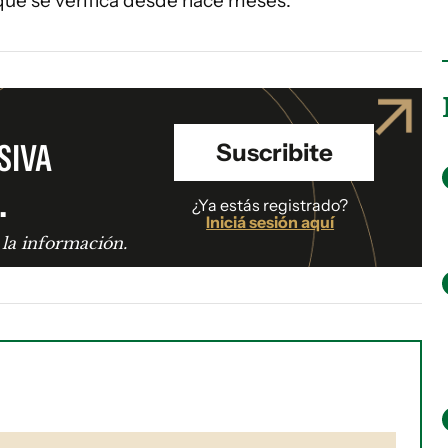
que se verifica desde hace meses.
SIVA
Suscribite
.
¿Ya estás registrado?
Iniciá sesión aquí
 la información.