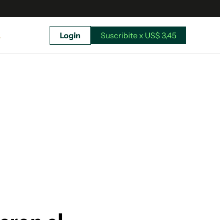
A
Login
Suscribite x US$ 3,45
uscríbete ahora a El Observador y elegí hasta
donde llegar.
Suscribite x US$ 3,45