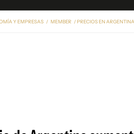
OMÍA Y EMPRESAS
/
MEMBER
/ PRECIOS EN ARGENTIN
e
S
n
es
Siguenos en:
 y Legales
es especiales
ciones
ters
ina
 Unidos