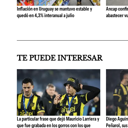
Inflación en Uruguay se mantuvo estable y
Ancap confi
quedó en 4,3% interanual a julio
abastecer vu
TE PUEDE INTERESAR
La particular frase que dejó Mauricio Larriera y
Diego Aguirre
que fue grabada en los gorros con los que
Peñarol, sus