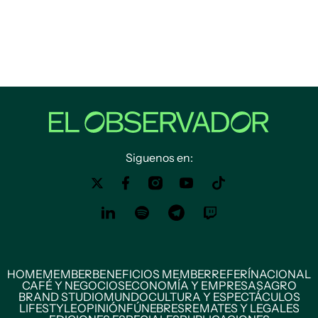
Siguenos en:
HOME
MEMBER
BENEFICIOS MEMBER
REFERÍ
NACIONAL
CAFÉ Y NEGOCIOS
ECONOMÍA Y EMPRESAS
AGRO
BRAND STUDIO
MUNDO
CULTURA Y ESPECTÁCULOS
LIFESTYLE
OPINIÓN
FÚNEBRES
REMATES Y LEGALES