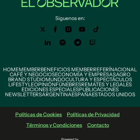
Siguenos en:
HOME
MEMBER
BENEFICIOS MEMBER
REFERÍ
NACIONAL
CAFÉ Y NEGOCIOS
ECONOMÍA Y EMPRESAS
AGRO
BRAND STUDIO
MUNDO
CULTURA Y ESPECTÁCULOS
LIFESTYLE
OPINIÓN
FÚNEBRES
REMATES Y LEGALES
EDICIONES ESPECIALES
PUBLICACIONES
NEWSLETTERS
ARGENTINA
ESPAÑA
ESTADOS UNIDOS
Políticas de Cookies
Políticas de Privacidad
Términos y Condiciones
Contacto