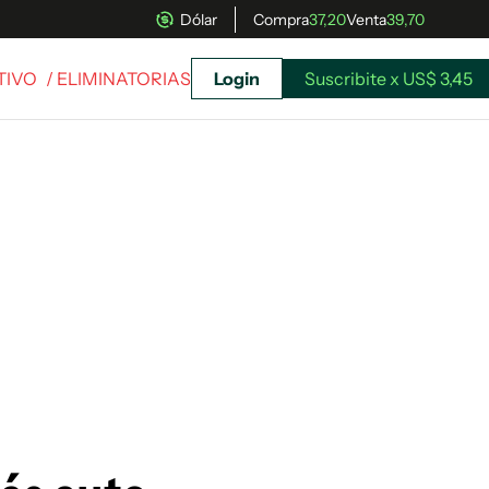
Dólar
Compra
37,20
Venta
39,70
TIVO
/ ELIMINATORIAS
Login
Suscribite x US$ 3,45
uscríbete ahora a El Observador y elegí hasta
donde llegar.
Suscribite x US$ 3,45