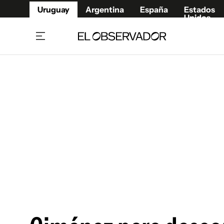
Uruguay
Argentina
España
Estados
Unidos
Home
Juegos 
Referí
Rugby
Fútbol
Básque
Mundial 2026
Tenis
Resultados Deportivos
Runnin
Fútbol internacional
Polidep
Copa Libertadores
Motor