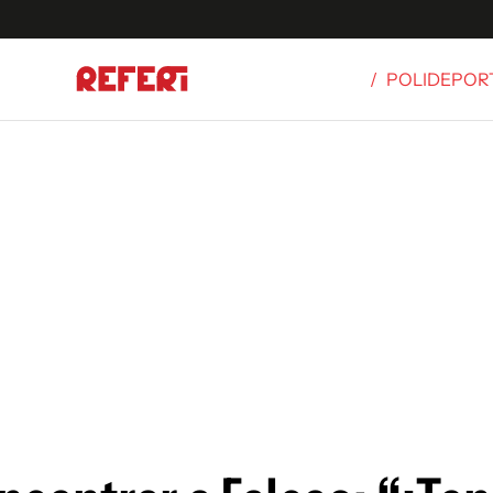
/
POLIDEPOR
Olímpicos
S
tbol
g
ortivo