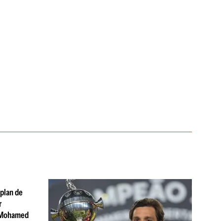
 plan de
r
 Mohamed