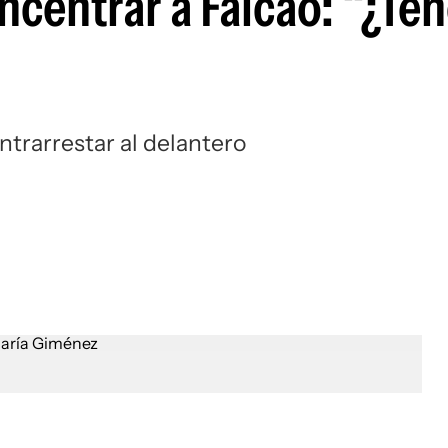
centrar a Falcao: “¿Ten
Si
ontrarrestar al delantero