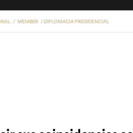
ONAL
/
MEMBER
/ DIPLOMACIA PRESIDENCIAL
e
S
n
es
Siguenos en:
 y Legales
es especiales
ciones
ters
ina
 Unidos