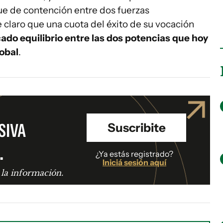
e de contención entre dos fuerzas
 claro que una cuota del éxito de su vocación
cado equilibrio entre las dos potencias que hoy
lobal
.
SIVA
Suscribite
.
¿Ya estás registrado?
Iniciá sesión aquí
 la información.