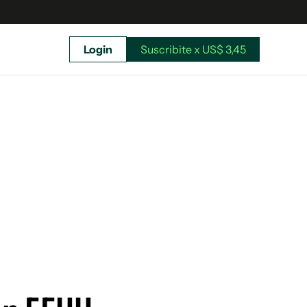
Login
Suscribite x US$ 3,45
uscríbete ahora a El Observador y elegí hasta
donde llegar.
Suscribite x US$ 3,45