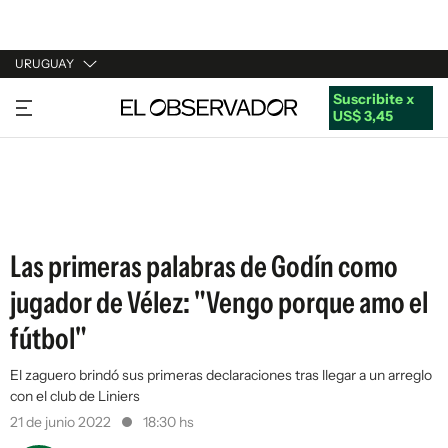
URUGUAY
Suscribite x
URUGUAY
US$ 3,45
ARGENTINA
ESPAÑA
ESTADOS UNIDOS
Las primeras palabras de Godín como
jugador de Vélez: "Vengo porque amo el
fútbol"
El zaguero brindó sus primeras declaraciones tras llegar a un arreglo
con el club de Liniers
21 de junio 2022
18:30 hs