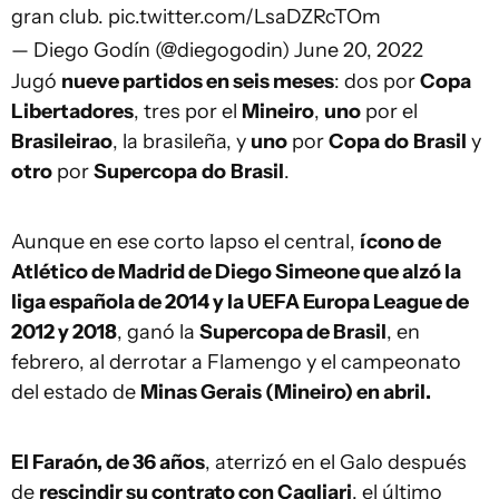
gran club.
pic.twitter.com/LsaDZRcTOm
— Diego Godín (@diegogodin)
June 20, 2022
Jugó
nueve partidos en seis meses
: dos por
Copa
Libertadores
, tres por el
Mineiro
,
uno
por el
Brasileirao
, la brasileña, y
uno
por
Copa
do
Brasil
y
otro
por
Supercopa
do
Brasil
.
Aunque en ese corto lapso el central,
ícono de
Atlético de Madrid de Diego Simeone que alzó la
liga española de 2014 y la UEFA Europa League de
2012 y 2018
, ganó la
Supercopa de Brasil
, en
febrero, al derrotar a Flamengo y el campeonato
del estado de
Minas Gerais (Mineiro) en abril.
El Faraón, de 36 años
, aterrizó en el Galo después
de
rescindir su contrato con Cagliari
, el último