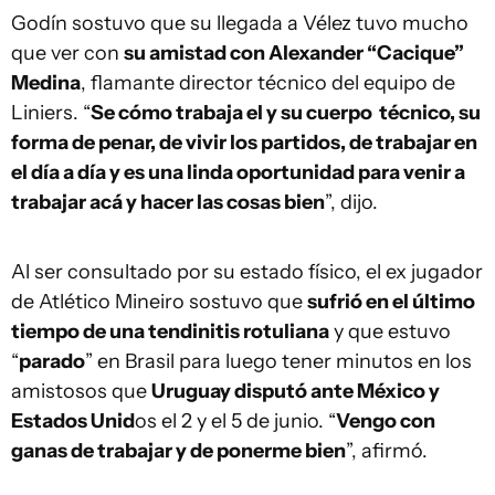
Godín sostuvo que su llegada a Vélez tuvo mucho
que ver con
su amistad con Alexander “Cacique”
Medina
, flamante director técnico del equipo de
Liniers. “
Se cómo trabaja el y su cuerpo técnico, su
forma de penar, de vivir los partidos, de trabajar en
el día a día y es una linda oportunidad para venir a
trabajar acá y hacer las cosas bien
”, dijo.
Al ser consultado por su estado físico, el ex jugador
de Atlético Mineiro sostuvo que
sufrió en el último
tiempo de una tendinitis rotuliana
y que estuvo
“
parado
” en Brasil para luego tener minutos en los
amistosos que
Uruguay disputó ante México y
Estados Unid
os el 2 y el 5 de junio. “
Vengo con
ganas de trabajar y de ponerme bien
”, afirmó.