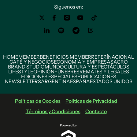
Siguenos en:
HOME
MEMBER
BENEFICIOS MEMBER
REFERÍ
NACIONAL
CAFÉ Y NEGOCIOS
ECONOMÍA Y EMPRESAS
AGRO
BRAND STUDIO
MUNDO
CULTURA Y ESPECTÁCULOS
LIFESTYLE
OPINIÓN
FÚNEBRES
REMATES Y LEGALES
EDICIONES ESPECIALES
PUBLICACIONES
NEWSLETTERS
ARGENTINA
ESPAÑA
ESTADOS UNIDOS
Políticas de Cookies
Políticas de Privacidad
Términos y Condiciones
Contacto