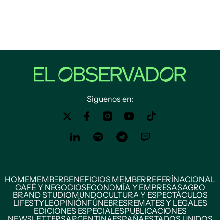
Siguenos en:
HOME
MEMBER
BENEFICIOS MEMBER
REFERÍ
NACIONAL
CAFÉ Y NEGOCIOS
ECONOMÍA Y EMPRESAS
AGRO
BRAND STUDIO
MUNDO
CULTURA Y ESPECTÁCULOS
LIFESTYLE
OPINIÓN
FÚNEBRES
REMATES Y LEGALES
EDICIONES ESPECIALES
PUBLICACIONES
NEWSLETTERS
ARGENTINA
ESPAÑA
ESTADOS UNIDOS