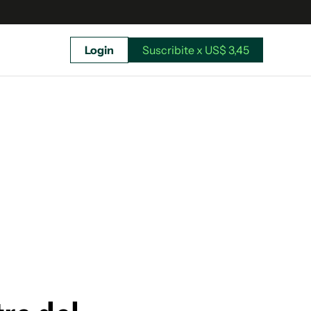
Login
Suscribite x US$ 3,45
uscríbete ahora a El Observador y elegí hasta
donde llegar.
Suscribite x US$ 3,45