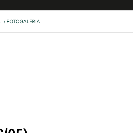
L
/ FOTOGALERIA
e
S
n
es
Siguenos en:
 y Legales
es especiales
ciones
ters
ina
 Unidos