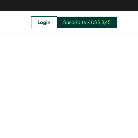
Login
Suscribite x US$ 3,45
uscríbete ahora a El Observador y elegí hasta
donde llegar.
Suscribite x US$ 3,45