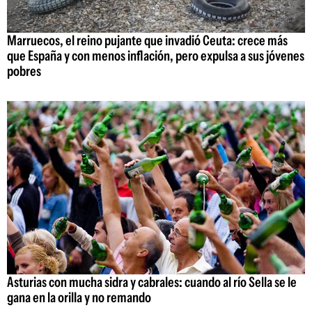
Marruecos, el reino pujante que invadió Ceuta: crece más
que España y con menos inflación, pero expulsa a sus jóvenes
pobres
Asturias con mucha sidra y cabrales: cuando al río Sella se le
gana en la orilla y no remando