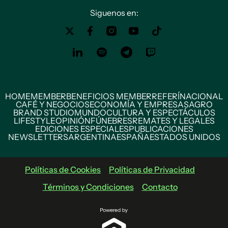
Siguenos en:
HOME
MEMBER
BENEFICIOS MEMBER
REFERÍ
NACIONAL
CAFÉ Y NEGOCIOS
ECONOMÍA Y EMPRESAS
AGRO
BRAND STUDIO
MUNDO
CULTURA Y ESPECTÁCULOS
LIFESTYLE
OPINIÓN
FÚNEBRES
REMATES Y LEGALES
EDICIONES ESPECIALES
PUBLICACIONES
NEWSLETTERS
ARGENTINA
ESPAÑA
ESTADOS UNIDOS
Políticas de Cookies
Políticas de Privacidad
Términos y Condiciones
Contacto