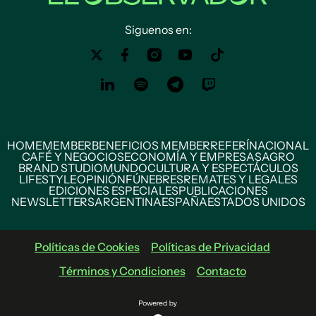
Siguenos en:
HOME
MEMBER
BENEFICIOS MEMBER
REFERÍ
NACIONAL
CAFÉ Y NEGOCIOS
ECONOMÍA Y EMPRESAS
AGRO
BRAND STUDIO
MUNDO
CULTURA Y ESPECTÁCULOS
LIFESTYLE
OPINIÓN
FÚNEBRES
REMATES Y LEGALES
EDICIONES ESPECIALES
PUBLICACIONES
NEWSLETTERS
ARGENTINA
ESPAÑA
ESTADOS UNIDOS
Políticas de Cookies
Políticas de Privacidad
Términos y Condiciones
Contacto