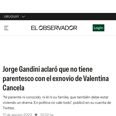
URUGUAY
URUGUAY
Login
ARGENTINA
ESPAÑA
ESTADOS UNIDOS
Jorge Gandini aclaró que no tiene
parentesco con el exnovio de Valentina
Cancela
"Ni pariente ni conocido, ni él ni su familia, que también debe estar
viviendo un drama. En política no vale todo", publicó en su cuenta de
Twitter.
17 de agosto 2023
13:02 hs