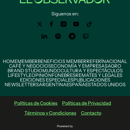
Siguenos en:
HOME
MEMBER
BENEFICIOS MEMBER
REFERÍ
NACIONAL
CAFÉ Y NEGOCIOS
ECONOMÍA Y EMPRESAS
AGRO
BRAND STUDIO
MUNDO
CULTURA Y ESPECTÁCULOS
LIFESTYLE
OPINIÓN
FÚNEBRES
REMATES Y LEGALES
EDICIONES ESPECIALES
PUBLICACIONES
NEWSLETTERS
ARGENTINA
ESPAÑA
ESTADOS UNIDOS
Políticas de Cookies
Políticas de Privacidad
Términos y Condiciones
Contacto