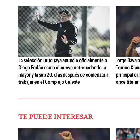
La selección uruguaya anunció oficialmente a
Jorge Bava p
Diego Forlán como el nuevo entrenador de la
Torneo Claus
mayor y la sub 20, días después de comenzar a
principal ca
trabajar en el Complejo Celeste
once titular
TE PUEDE INTERESAR