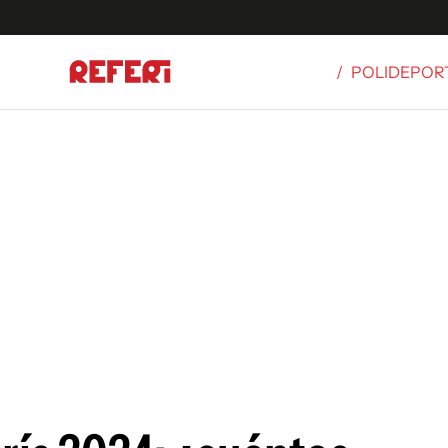
/
POLIDEPOR
Olímpicos
S
tbol
g
ortivo