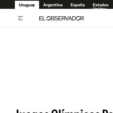
Uruguay
Argentina
España
Estados
Unidos
Home
Juegos 
Referí
Rugby
Fútbol
Básque
Mundial 2026
Tenis
Resultados Deportivos
Runnin
Fútbol internacional
Polidep
Copa Libertadores
Motor