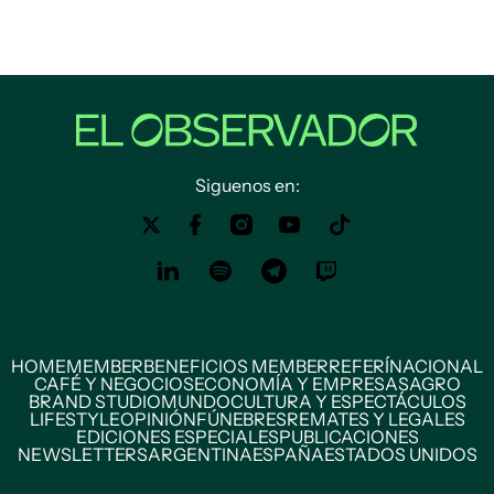
Siguenos en:
HOME
MEMBER
BENEFICIOS MEMBER
REFERÍ
NACIONAL
CAFÉ Y NEGOCIOS
ECONOMÍA Y EMPRESAS
AGRO
BRAND STUDIO
MUNDO
CULTURA Y ESPECTÁCULOS
LIFESTYLE
OPINIÓN
FÚNEBRES
REMATES Y LEGALES
EDICIONES ESPECIALES
PUBLICACIONES
NEWSLETTERS
ARGENTINA
ESPAÑA
ESTADOS UNIDOS