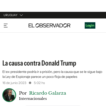
URUGUAY
URUGUAY
Login
ARGENTINA
ESPAÑA
ESTADOS UNIDOS
La causa contra Donald Trump
El ex presidente podría ir a prisión, pero la causa que se le sigue bajo
la Ley de Espionaje parece un poco floja de papeles
16 de junio 2023
5:02 hs
Por
Ricardo Galarza
Internacionales