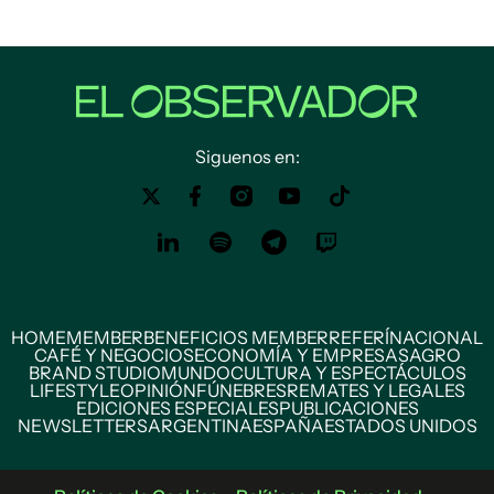
Siguenos en:
HOME
MEMBER
BENEFICIOS MEMBER
REFERÍ
NACIONAL
CAFÉ Y NEGOCIOS
ECONOMÍA Y EMPRESAS
AGRO
BRAND STUDIO
MUNDO
CULTURA Y ESPECTÁCULOS
LIFESTYLE
OPINIÓN
FÚNEBRES
REMATES Y LEGALES
EDICIONES ESPECIALES
PUBLICACIONES
NEWSLETTERS
ARGENTINA
ESPAÑA
ESTADOS UNIDOS