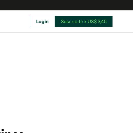
Login
Suscribite x US$ 3,45
uscríbete ahora a El Observador y elegí hasta
donde llegar.
Suscribite x US$ 3,45