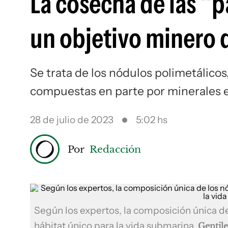
La cosecha de las “
un objetivo minero 
Se trata de los nódulos polimetálico
compuestas en parte por minerales 
28 de julio de 2023
5:02 hs
Por
Redacción
Según los expertos, la composición única de 
hábitat único para la vida submarina
Gentil