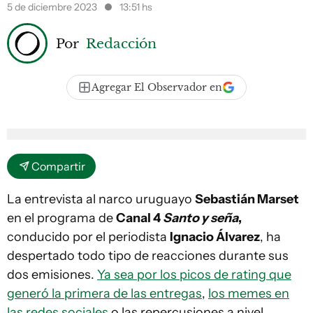
5 de diciembre 2023
13:51 hs
Por
Redacción
Agregar El Observador en
Compartir
La entrevista al narco uruguayo
Sebastián Marset
en el programa de
Canal 4
Santo y seña
,
conducido por el periodista
Ignacio Álvarez
, ha
despertado todo tipo de reacciones durante sus
dos emisiones.
Ya sea por los picos de rating que
generó la primera de las entregas
,
los memes en
las redes sociales
o las repercusiones a nivel