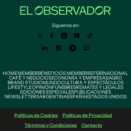
Siguenos en:
HOME
MEMBER
BENEFICIOS MEMBER
REFERÍ
NACIONAL
CAFÉ Y NEGOCIOS
ECONOMÍA Y EMPRESAS
AGRO
BRAND STUDIO
MUNDO
CULTURA Y ESPECTÁCULOS
LIFESTYLE
OPINIÓN
FÚNEBRES
REMATES Y LEGALES
EDICIONES ESPECIALES
PUBLICACIONES
NEWSLETTERS
ARGENTINA
ESPAÑA
ESTADOS UNIDOS
Políticas de Cookies
Políticas de Privacidad
Términos y Condiciones
Contacto