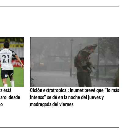
z está
Ciclón extratropical: Inumet prevé que "lo más
ñarol desde
intenso" se dé en la noche del jueves y
eo
madrugada del viernes