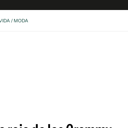
 VIDA / MODA
e
S
n
es
Siguenos en:
 y Legales
es especiales
ciones
ters
ina
 Unidos