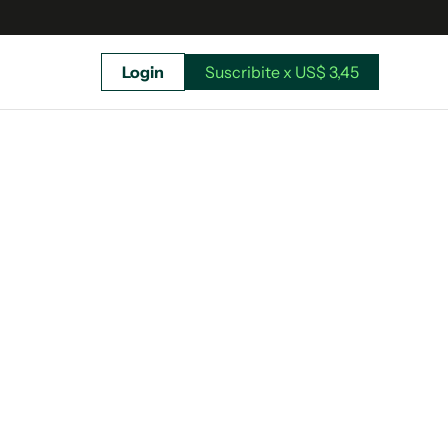
Login
Suscribite x US$ 3,45
uscríbete ahora a El Observador y elegí hasta
donde llegar.
Suscribite x US$ 3,45