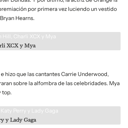
premiación por primera vez luciendo un vestido
 Bryan Hearns.
 Hill, Charli XCX y Mya
arli XCX y Mya
s, e hizo que las cantantes Carrie Underwood,
raran sobre la alfombra de las celebridades. Mya
 top.
, Katy Perry y Lady Gaga
rry y Lady Gaga