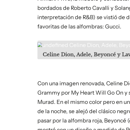
bordados de Roberto Cavalli y Sola
interpretación de R&B) se vistió de 
favoritas de las alfombras: Gucci.
undefined
Celine Dion, Adele, Be
Celine Dion, Adele, Beyoncé y La
Con una imagen renovada, Celine Dio
Grammy por
My Heart Will Go On
y 
Murad. En el mismo color pero en un
de la noche, se alejó del clásico neg
pasar por la alfombra roja,
Beyoncé
(
mostró con un diseño a medida de Pet