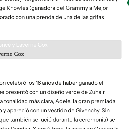
nge Knowles (ganadora del Grammy a Mejor
dorado con una prenda de una de las grifas
yoncé y Laverne Cox
verne Cox
n celebró los 18 años de haber ganado el
se presentó con un diseño verde de Zuhair
a tonalidad más clara,
Adele
, la gran premiada
ro y apareció con un vestido de Givenchy. Sin
que también se lució durante la ceremonia) se
er Dundas. Y por último, la actriz de
Orange Is