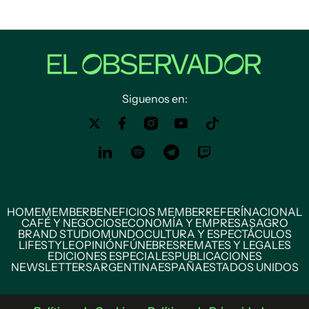
Siguenos en:
HOME
MEMBER
BENEFICIOS MEMBER
REFERÍ
NACIONAL
CAFÉ Y NEGOCIOS
ECONOMÍA Y EMPRESAS
AGRO
BRAND STUDIO
MUNDO
CULTURA Y ESPECTÁCULOS
LIFESTYLE
OPINIÓN
FÚNEBRES
REMATES Y LEGALES
EDICIONES ESPECIALES
PUBLICACIONES
NEWSLETTERS
ARGENTINA
ESPAÑA
ESTADOS UNIDOS