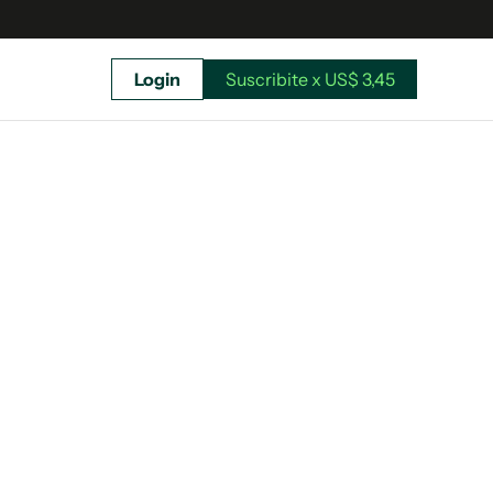
Login
Suscribite x US$ 3,45
uscríbete ahora a El Observador y elegí hasta
donde llegar.
Suscribite x US$ 3,45