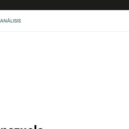
 ANÁLISIS
e
S
n
es
Siguenos en:
 y Legales
es especiales
ciones
ters
ina
 Unidos