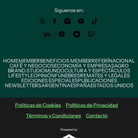
Siguenos en:
HOME
MEMBER
BENEFICIOS MEMBER
REFERÍ
NACIONAL
CAFÉ Y NEGOCIOS
ECONOMÍA Y EMPRESAS
AGRO
BRAND STUDIO
MUNDO
CULTURA Y ESPECTÁCULOS
LIFESTYLE
OPINIÓN
FÚNEBRES
REMATES Y LEGALES
EDICIONES ESPECIALES
PUBLICACIONES
NEWSLETTERS
ARGENTINA
ESPAÑA
ESTADOS UNIDOS
Políticas de Cookies
Políticas de Privacidad
Términos y Condiciones
Contacto