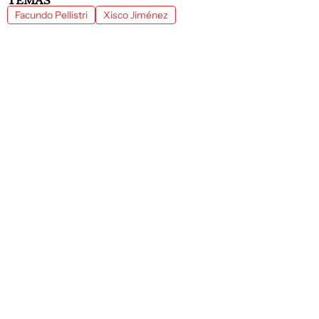
TEMAS
Facundo Pellistri
Xisco Jiménez