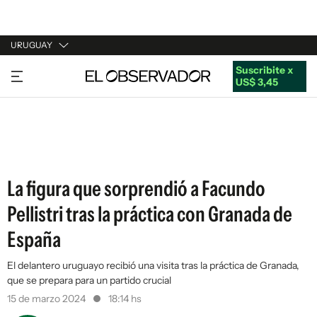
URUGUAY
Suscribite x
URUGUAY
US$ 3,45
ARGENTINA
ESPAÑA
ESTADOS UNIDOS
La figura que sorprendió a Facundo
Pellistri tras la práctica con Granada de
España
El delantero uruguayo recibió una visita tras la práctica de Granada,
que se prepara para un partido crucial
15 de marzo 2024
18:14 hs