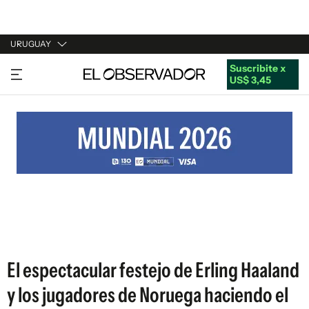
URUGUAY
Suscribite x
URUGUAY
US$ 3,45
ARGENTINA
ESPAÑA
ESTADOS UNIDOS
El espectacular festejo de Erling Haaland
y los jugadores de Noruega haciendo el