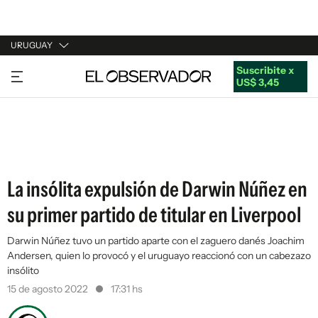
URUGUAY
Suscribite x
URUGUAY
US$ 3,45
ARGENTINA
ESPAÑA
ESTADOS UNIDOS
La insólita expulsión de Darwin Núñez en
su primer partido de titular en Liverpool
Darwin Núñez tuvo un partido aparte con el zaguero danés Joachim
Andersen, quien lo provocó y el uruguayo reaccionó con un cabezazo
insólito
15 de agosto 2022
17:31 hs