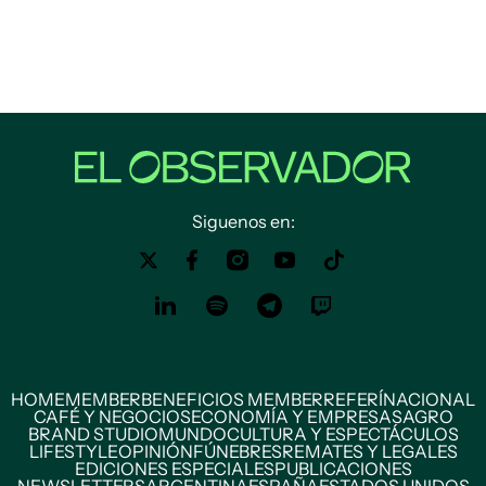
Siguenos en:
HOME
MEMBER
BENEFICIOS MEMBER
REFERÍ
NACIONAL
CAFÉ Y NEGOCIOS
ECONOMÍA Y EMPRESAS
AGRO
BRAND STUDIO
MUNDO
CULTURA Y ESPECTÁCULOS
LIFESTYLE
OPINIÓN
FÚNEBRES
REMATES Y LEGALES
EDICIONES ESPECIALES
PUBLICACIONES