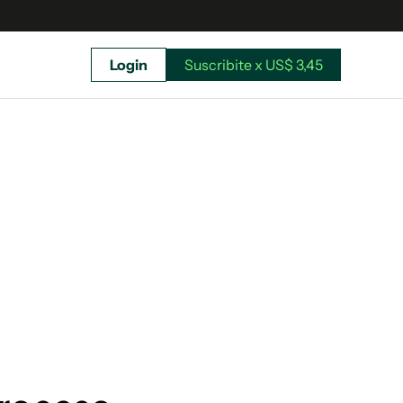
Login
Suscribite x US$ 3,45
uscríbete ahora a El Observador y elegí hasta
donde llegar.
Suscribite x US$ 3,45