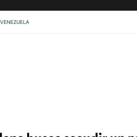
 VENEZUELA
e
S
n
es
Siguenos en:
 y Legales
es especiales
ciones
ters
ina
 Unidos