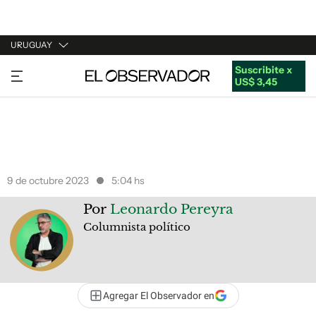
URUGUAY
Suscribite x
URUGUAY
US$ 3,45
ARGENTINA
ESPAÑA
ESTADOS UNIDOS
9 de octubre 2023
5:04 hs
Por
Leonardo Pereyra
Columnista político
Agregar El Observador en