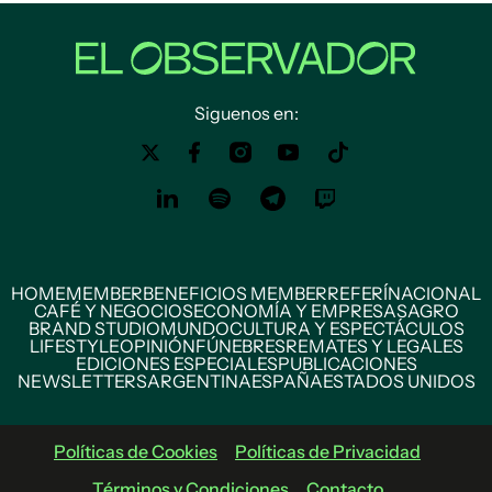
Siguenos en:
HOME
MEMBER
BENEFICIOS MEMBER
REFERÍ
NACIONAL
CAFÉ Y NEGOCIOS
ECONOMÍA Y EMPRESAS
AGRO
BRAND STUDIO
MUNDO
CULTURA Y ESPECTÁCULOS
LIFESTYLE
OPINIÓN
FÚNEBRES
REMATES Y LEGALES
EDICIONES ESPECIALES
PUBLICACIONES
NEWSLETTERS
ARGENTINA
ESPAÑA
ESTADOS UNIDOS
Políticas de Cookies
Políticas de Privacidad
Términos y Condiciones
Contacto