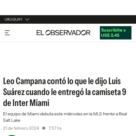
URUGUAY
Suscribite x
URUGUAY
US$ 3,45
ARGENTINA
ESPAÑA
ESTADOS UNIDOS
Leo Campana contó lo que le dijo Luis
Suárez cuando le entregó la camiseta 9
de Inter Miami
El equipo de Miami debuta este miércoles en la MLS frente a Real
Salt Lake
21 de febrero 2024
7:57 hs