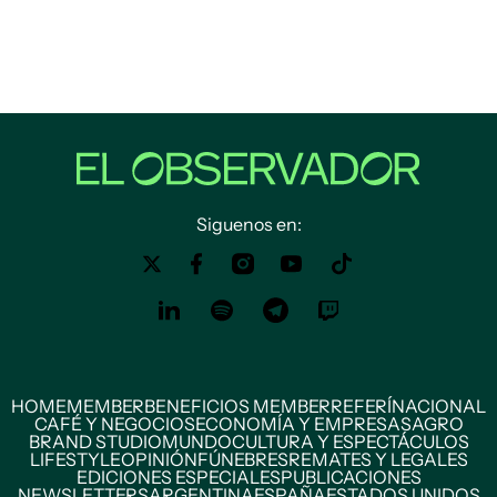
Siguenos en:
HOME
MEMBER
BENEFICIOS MEMBER
REFERÍ
NACIONAL
CAFÉ Y NEGOCIOS
ECONOMÍA Y EMPRESAS
AGRO
BRAND STUDIO
MUNDO
CULTURA Y ESPECTÁCULOS
LIFESTYLE
OPINIÓN
FÚNEBRES
REMATES Y LEGALES
EDICIONES ESPECIALES
PUBLICACIONES
NEWSLETTERS
ARGENTINA
ESPAÑA
ESTADOS UNIDOS