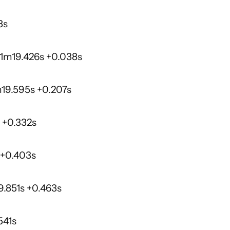
8s
t 1m19.426s +0.038s
m19.595s +0.207s
 +0.332s
 +0.403s
9.851s +0.463s
541s