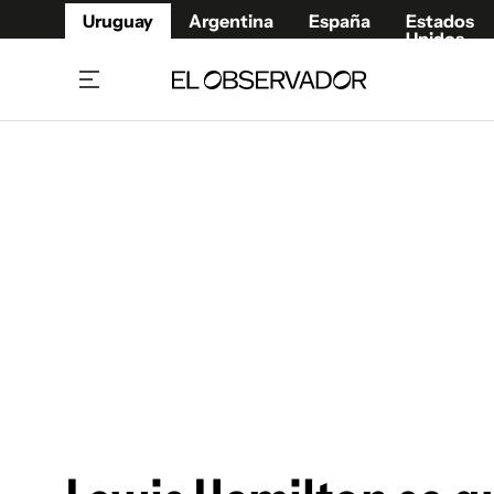
Uruguay
Argentina
España
Estados
Unidos
Home
Juegos 
Referí
Rugby
Fútbol
Básque
Mundial 2026
Tenis
Resultados Deportivos
Runnin
Fútbol internacional
Polidep
Copa Libertadores
Motor