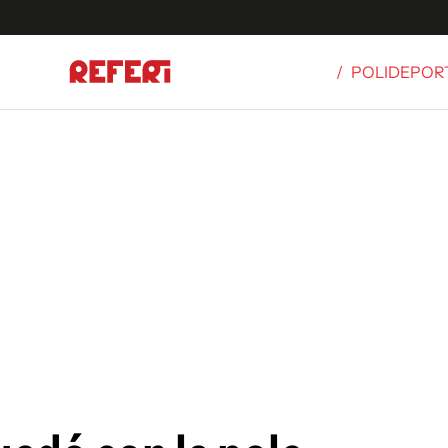
/
POLIDEPOR
Olímpicos
S
tbol
g
ortivo