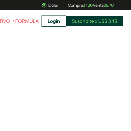
Dólar
Compra
37,20
Venta
39,70
TIVO
/ FORMULA 1
Login
Suscribite x US$ 3,45
uscríbete ahora a El Observador y elegí hasta
donde llegar.
Suscribite x US$ 3,45