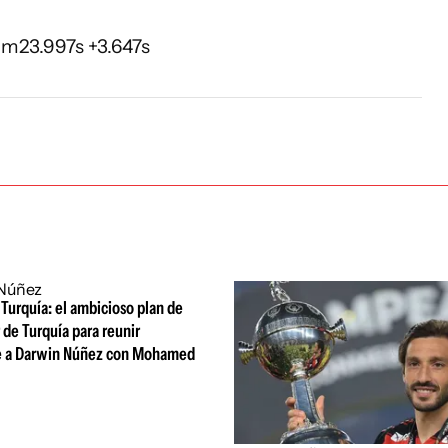
1m23.997s +3.647s
 Turquía: el ambicioso plan de
de Turquía para reunir
 a Darwin Núñez con Mohamed