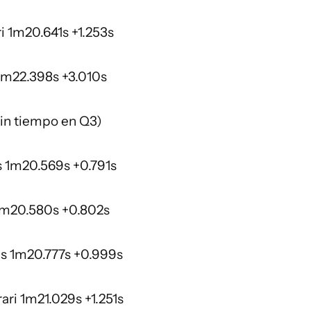
ri 1m20.641s +1.253s
1m22.398s +3.010s
sin tiempo en Q3)
s 1m20.569s +0.791s
 1m20.580s +0.802s
s 1m20.777s +0.999s
ari 1m21.029s +1.251s