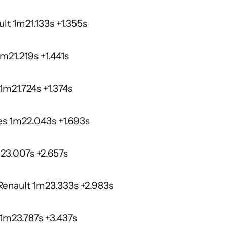
lt 1m21.133s +1.355s
1m21.219s +1.441s
1m21.724s +1.374s
es 1m22.043s +1.693s
23.007s +2.657s
enault 1m23.333s +2.983s
 1m23.787s +3.437s