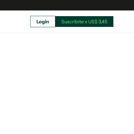
Login
Suscribite x US$ 3,45
uscríbete ahora a El Observador y elegí hasta
donde llegar.
Suscribite x US$ 3,45