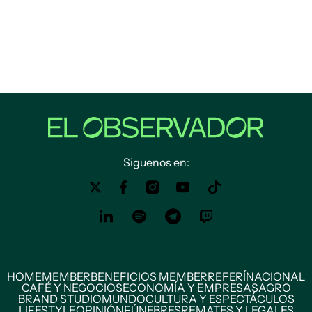
Siguenos en:
HOME
MEMBER
BENEFICIOS MEMBER
REFERÍ
NACIONAL
CAFÉ Y NEGOCIOS
ECONOMÍA Y EMPRESAS
AGRO
BRAND STUDIO
MUNDO
CULTURA Y ESPECTÁCULOS
LIFESTYLE
OPINIÓN
FÚNEBRES
REMATES Y LEGALES