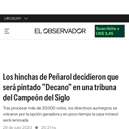
URUGUAY
Suscribite x
URUGUAY
US$ 3,45
ARGENTINA
ESPAÑA
ESTADOS UNIDOS
Los hinchas de Peñarol decidieron que
será pintado "Decano" en una tribuna
del Campeón del Siglo
Tras procesar más de 20.000 votos, los directivos aurinegros se
volcaron por la opción ganadora y en poco tiempo la casa mirasol
será renovada
29 de julio 2020
20:21 hs