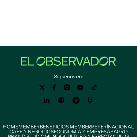
Siguenos en:
HOME
MEMBER
BENEFICIOS MEMBER
REFERÍ
NACIONAL
CAFÉ Y NEGOCIOS
ECONOMÍA Y EMPRESAS
AGRO
BRAND STUDIO
MUNDO
CULTURA Y ESPECTÁCULOS