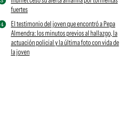
Inumet cesó su alerta amarilla por tormentas
fuertes
El testimonio del joven que encontró a Pepa
Almendra: los minutos previos al hallazgo, la
actuación policial y la última foto con vida de
la joven