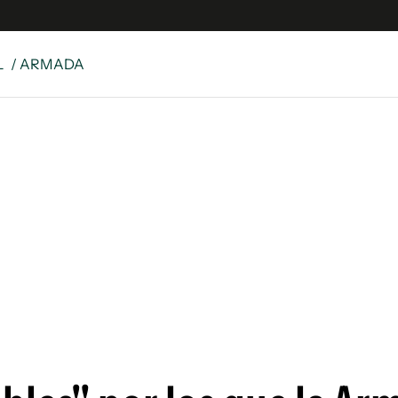
L
/ ARMADA
e
S
n
es
Siguenos en:
 y Legales
es especiales
ciones
ters
ina
 Unidos