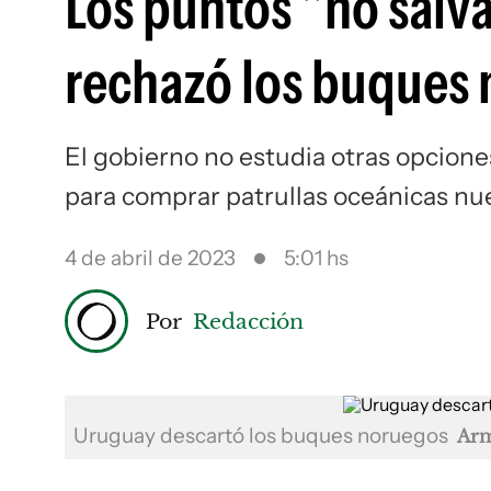
Los puntos "no salva
rechazó los buques
El gobierno no estudia otras opciones
para comprar patrullas oceánicas nu
4 de abril de 2023
5:01 hs
Por
Redacción
Uruguay descartó los buques noruegos
Arm