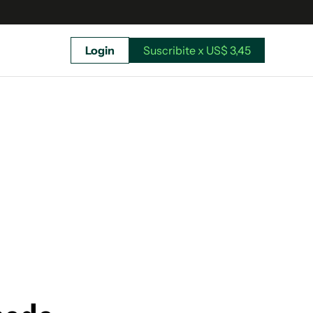
Login
Suscribite x US$ 3,45
uscríbete ahora a El Observador y elegí hasta
donde llegar.
Suscribite x US$ 3,45