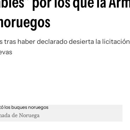
bles" por los que la Ar
 noruegos
 tras haber declarado desierta la licitación
evas
ada de Noruega