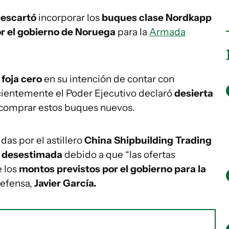
escartó
incorporar los
buques clase Nordkapp
or el gobierno de Noruega
para la
Armada
a
foja cero
en su intención de contar con
cientemente el Poder Ejecutivo declaró
desierta
 comprar estos buques nuevos.
idas por el astillero
China Shipbuilding Trading
e
desestimada
debido a que “las ofertas
e los
montos previstos por el gobierno para la
Defensa,
Javier García.