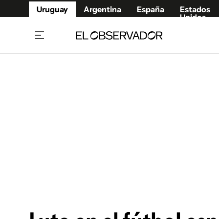
Uruguay
Argentina
España
Estados
Unidos
Home
Juegos 
Referí
Rugby
Fútbol
Básque
Mundial 2026
Tenis
Resultados Deportivos
Runnin
Fútbol internacional
Polidep
Copa Libertadores
Motor