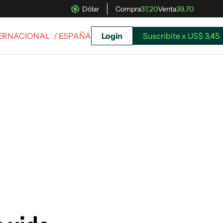
Dólar
Compra
37,20
Venta
39,70
TERNACIONAL
/ ESPAÑA
Login
Suscribite x US$ 3,45
uscríbete ahora a El Observador y elegí hasta
donde llegar.
Suscribite x US$ 3,45