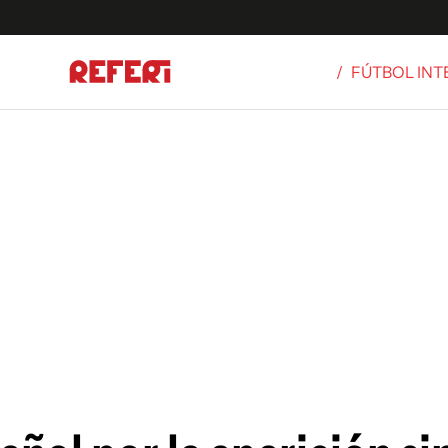
/
FÚTBOL IN
Olímpicos
S
tbol
g
ortivo