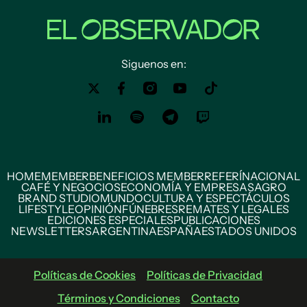
Siguenos en:
HOME
MEMBER
BENEFICIOS MEMBER
REFERÍ
NACIONAL
CAFÉ Y NEGOCIOS
ECONOMÍA Y EMPRESAS
AGRO
BRAND STUDIO
MUNDO
CULTURA Y ESPECTÁCULOS
LIFESTYLE
OPINIÓN
FÚNEBRES
REMATES Y LEGALES
EDICIONES ESPECIALES
PUBLICACIONES
NEWSLETTERS
ARGENTINA
ESPAÑA
ESTADOS UNIDOS
Políticas de Cookies
Políticas de Privacidad
Términos y Condiciones
Contacto