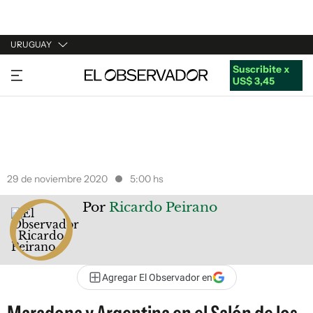
URUGUAY
Suscribite x
URUGUAY
US$ 3,45
ARGENTINA
ESPAÑA
ESTADOS UNIDOS
29 de noviembre 2020
5:00 hs
Por
Ricardo Peirano
Agregar El Observador en