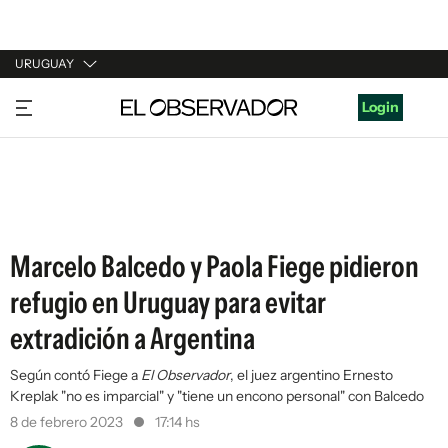
URUGUAY
URUGUAY
Login
ARGENTINA
ESPAÑA
ESTADOS UNIDOS
Marcelo Balcedo y Paola Fiege pidieron
refugio en Uruguay para evitar
extradición a Argentina
Según contó Fiege a
El Observador
, el juez argentino Ernesto
Kreplak "no es imparcial" y "tiene un encono personal" con Balcedo
8 de febrero 2023
17:14 hs