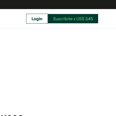
Login
Suscribite x US$ 3,45
uscríbete ahora a El Observador y elegí hasta
donde llegar.
Suscribite x US$ 3,45