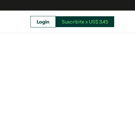
Login
Suscribite x US$ 3,45
uscríbete ahora a El Observador y elegí hasta
donde llegar.
Suscribite x US$ 3,45