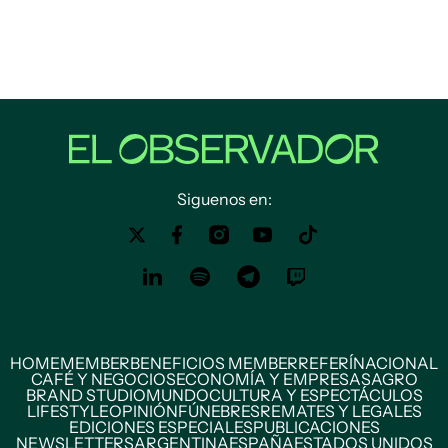
Siguenos en:
HOME
MEMBER
BENEFICIOS MEMBER
REFERÍ
NACIONAL
CAFÉ Y NEGOCIOS
ECONOMÍA Y EMPRESAS
AGRO
BRAND STUDIO
MUNDO
CULTURA Y ESPECTÁCULOS
LIFESTYLE
OPINIÓN
FÚNEBRES
REMATES Y LEGALES
EDICIONES ESPECIALES
PUBLICACIONES
NEWSLETTERS
ARGENTINA
ESPAÑA
ESTADOS UNIDOS