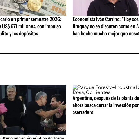
cario en primer semestre 2026:
Economista Iván Carrino: "Hay cos
e US$ 671 millones, con impulso
Uruguay no se discuten como en A
édito y los depósitos
han hecho mucho mejor que nosot
Argentina, después de la planta de
ahora busca cerrar la inversión po
aserradero
última aparición pública de Jorge