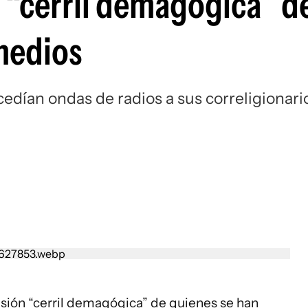
n “cerril demagógica” d
 medios
edían ondas de radios a sus correligionari
visión “cerril demagógica” de quienes se han