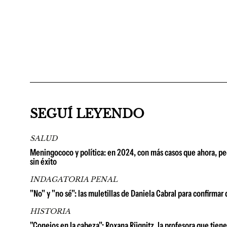
SEGUÍ LEYENDO
SALUD
Meningococo y política: en 2024, con más casos que ahora, pedi
sin éxito
INDAGATORIA PENAL
"No" y "no sé": las muletillas de Daniela Cabral para confirm
HISTORIA
"Conejos en la cabeza": Roxana Rügnitz, la profesora que tien