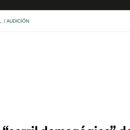
L
/ AUDICIÓN
e
S
n
es
Siguenos en:
 y Legales
es especiales
ciones
ters
ina
 Unidos