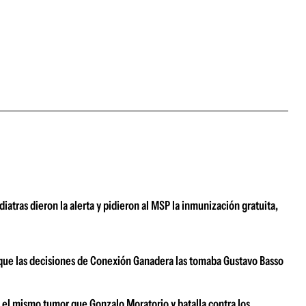
atras dieron la alerta y pidieron al MSP la inmunización gratuita,
ar que las decisiones de Conexión Ganadera las tomaba Gustavo Basso
e el mismo tumor que Gonzalo Moratorio y batalla contra los