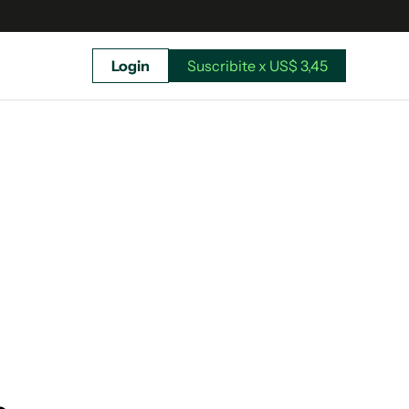
Login
Suscribite x US$ 3,45
uscríbete ahora a El Observador y elegí hasta
donde llegar.
Suscribite x US$ 3,45