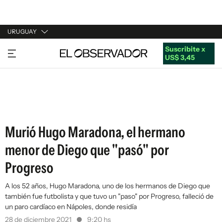
URUGUAY
Suscribite x
URUGUAY
US$ 3,45
ARGENTINA
ESPAÑA
ESTADOS UNIDOS
Murió Hugo Maradona, el hermano
menor de Diego que "pasó" por
Progreso
A los 52 años, Hugo Maradona, uno de los hermanos de Diego que
también fue futbolista y que tuvo un "paso" por Progreso, falleció de
un paro cardíaco en Nápoles, donde residía
28 de diciembre 2021
9:20 hs