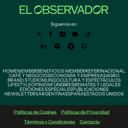
Siguenos en:
HOME
MEMBER
BENEFICIOS MEMBER
REFERÍ
NACIONAL
CAFÉ Y NEGOCIOS
ECONOMÍA Y EMPRESAS
AGRO
BRAND STUDIO
MUNDO
CULTURA Y ESPECTÁCULOS
LIFESTYLE
OPINIÓN
FÚNEBRES
REMATES Y LEGALES
EDICIONES ESPECIALES
PUBLICACIONES
NEWSLETTERS
ARGENTINA
ESPAÑA
ESTADOS UNIDOS
Políticas de Cookies
Políticas de Privacidad
Términos y Condiciones
Contacto