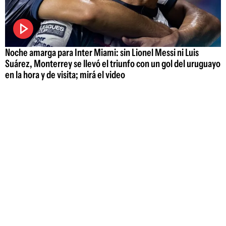
Noche amarga para Inter Miami: sin Lionel Messi ni Luis
Suárez, Monterrey se llevó el triunfo con un gol del uruguayo
en la hora y de visita; mirá el video