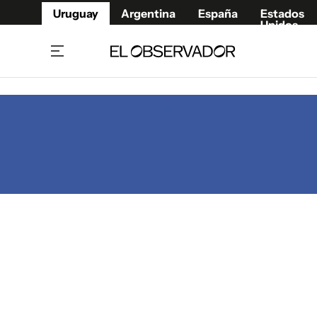
Uruguay
Argentina
España
Estados
Unidos
Home
Juegos 
Referí
Rugby
Fútbol
Básque
Mundial 2026
Tenis
Resultados Deportivos
Runnin
Fútbol internacional
Polidep
Copa Libertadores
Motor