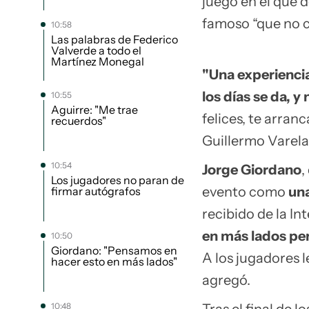
juego en el que 
famoso “que no ca
10:58
Las palabras de Federico
Valverde a todo el
Martínez Monegal
"Una experiencia
los días se da, 
10:55
Aguirre: "Me trae
felices, te arran
recuerdos"
Guillermo Varela 
10:54
Jorge Giordano
,
Los jugadores no paran de
evento como
una
firmar autógrafos
recibido de la I
en más lados per
10:50
Giordano: "Pensamos en
A los jugadores l
hacer esto en más lados"
agregó.
10:48