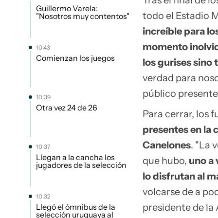
Tras el final de l
Guillermo Varela:
todo el Estadio 
"Nosotros muy contentos"
increíble para l
momento inolvida
10:43
Comienzan los juegos
los gurises sino
verdad para nosot
público presente
10:39
Otra vez 24 de 26
Para cerrar, los f
presentes en la 
Canelones
. "La
10:37
Llegan a la cancha los
que hubo,
uno a 
jugadores de la selección
lo disfrutan al 
volcarse de a poq
10:32
presidente de la A
Llegó el ómnibus de la
selección uruguaya al