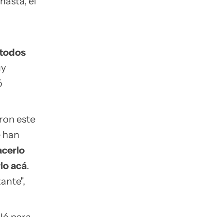
nasta, el
 todos
uy
ó
eron este
e han
cerlo
lo acá
.
ante",