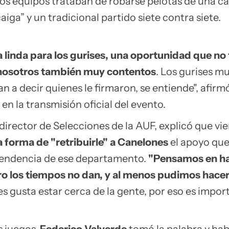
dos equipos trataban de robarse pelotas de una ca
iga” y un tradicional partido siete contra siete.
 linda para los gurises, una oportunidad que no
y nosotros también muy contentos
. Los gurises m
can a decir quienes le firmaron, se entiende", afirm
en la transmisión oficial del evento.
 director de Selecciones de la AUF, explicó que vi
 forma de "retribuirle" a Canelones
el apoyo qu
ntendencia de ese departamento.
"Pensamos en ha
o los tiempos no dan, y al menos pudimos hacer
es gusta estar cerca de la gente, por eso es import