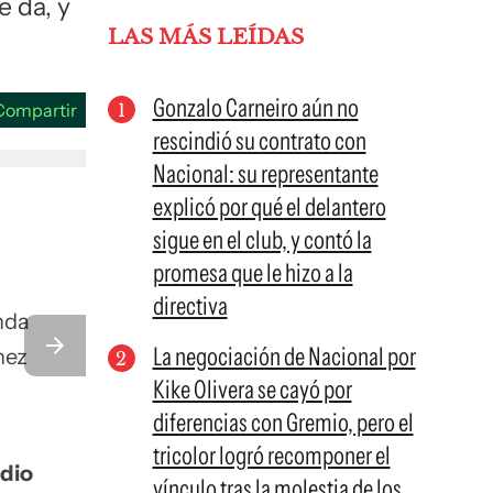
e da, y
LAS MÁS LEÍDAS
Gonzalo Carneiro aún no
Compartir
rescindió su contrato con
Nacional: su representante
explicó por qué el delantero
sigue en el club, y contó la
promesa que le hizo a la
directiva
nda
La negociación de Nacional por
nez
Kike Olivera se cayó por
diferencias con Gremio, pero el
tricolor logró recomponer el
dio
vínculo tras la molestia de los