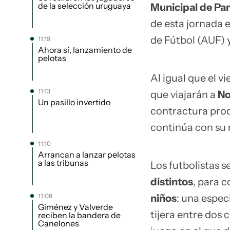
de la selección uruguaya
Municipal de Pa
de esta jornada 
de Fútbol (AUF) y
11:19
Ahora sí, lanzamiento de
pelotas
Al igual que el v
11:13
que viajarán a
No
Un pasillo invertido
contractura prod
continúa con su r
11:10
Arrancan a lanzar pelotas
a las tribunas
Los futbolistas s
distintos
, para 
11:08
niños
: una espec
Giménez y Valverde
tijera entre dos 
reciben la bandera de
Canelones