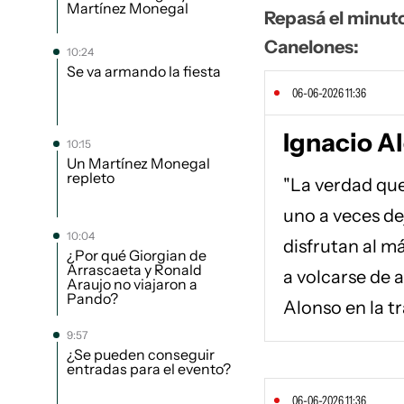
Martínez Monegal
Repasá el minuto
Canelones:
10:24
Se va armando la fiesta
06-06-2026 11:36
Ignacio Al
10:15
Un Martínez Monegal
repleto
"La verdad que
uno a veces de
10:04
disfrutan al m
¿Por qué Giorgian de
Arrascaeta y Ronald
a volcarse de a
Araujo no viajaron a
Pando?
Alonso en la tr
9:57
¿Se pueden conseguir
entradas para el evento?
06-06-2026 11:36