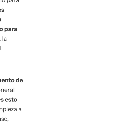
ló para
es
n
lo para
 la
l
mento de
eneral
s esto
mpieza a
nso,