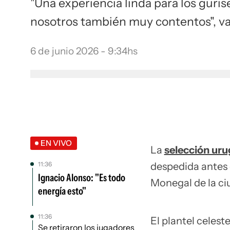
"Una experiencia linda para los guris
nosotros también muy contentos", va
6 de junio 2026 - 9:34hs
EN VIVO
La
selección ur
11:36
despedida antes
Ignacio Alonso: "Es todo
Monegal de la ci
energía esto"
11:36
El plantel celest
Se retiraron los jugadores