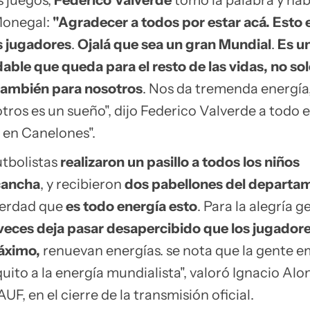
os juegos,
Federico Valverde
tomó la palabra y hab
Monegal:
"Agradecer a todos por estar acá. Esto 
os jugadores
.
Ojalá que sea un gran Mundial
.
Es u
ble que queda para el resto de las vidas, no so
 también para nosotros
. Nos da tremenda energía,
ros es un sueño", dijo Federico Valverde a todo e
 en Canelones".
utbolistas
realizaron un pasillo a todos los niños
cancha
, y recibieron
dos pabellones del departa
 verdad que
es todo energía esto
. Para la alegría g
veces deja pasar desapercibido que los jugadore
máximo,
renuevan energías. se nota que la gente e
uito a la energía mundialista", valoró Ignacio Alo
UF, en el cierre de la transmisión oficial.