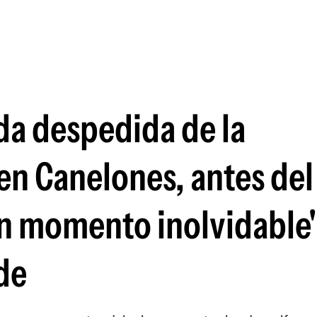
Si
nda despedida de la
en Canelones, antes del
n momento inolvidable"
de