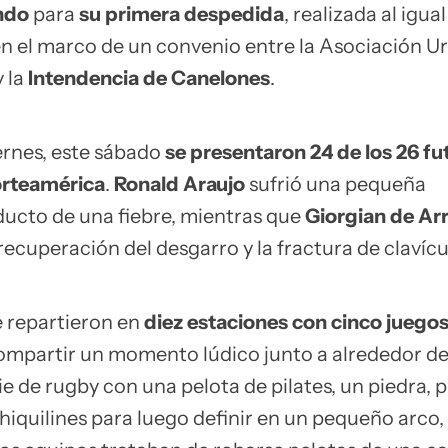
ndo
para
su primera despedida
, realizada al igual
en el marco de un convenio entre la Asociación 
 la
Intendencia de Canelones
.
iernes, este sábado
se presentaron 24 de los 26 fu
rteamérica
.
Ronald Araujo
sufrió una pequeña
ucto de una fiebre, mientras que
Giorgian de Ar
ecuperación del desgarro y la fractura de clavícu
e repartieron en
diez estaciones con cinco juego
compartir un momento lúdico junto a alrededor d
ie de rugby con una pelota de pilates, un piedra, 
chiquilines para luego definir en un pequeño arco,