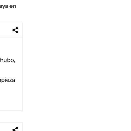
aya en
 hubo,
mpieza