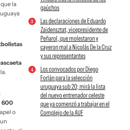
 que la
gaúchos
Uruguaya
Las declaraciones de Eduardo
Zaidensztat, vicepresidente de
Peñarol, que molestaron y
tbolistas
cayeron mal a Nicolás De la Cruz
y sus representantes
rascaeta
Los convocados por Diego
la.
Forlán para la selección
uruguaya sub 20; mirá la lista
s
del nuevo entrenador celeste
e
600
que ya comenzó a trabajar en el
papel o
Complejo de la AUF
 un