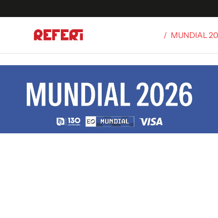
/
MUNDIAL 2
Olímpicos
S
tbol
g
ortivo