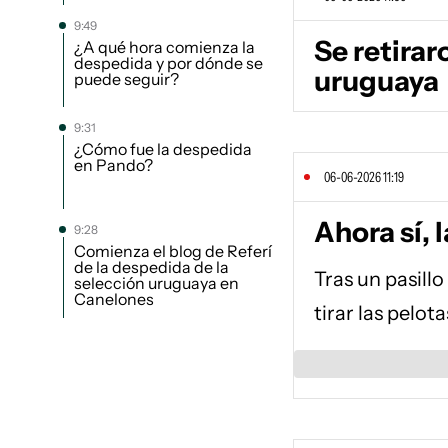
9:49
Se retirar
¿A qué hora comienza la
despedida y por dónde se
uruguaya
puede seguir?
9:31
¿Cómo fue la despedida
en Pando?
06-06-2026 11:19
Ahora sí,
9:28
Comienza el blog de Referí
de la despedida de la
Tras un pasill
selección uruguaya en
Canelones
tirar las pelota