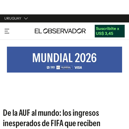
URUGUAY
Suscribite x
URUGUAY
US$ 3,45
ARGENTINA
ESPAÑA
ESTADOS UNIDOS
De la AUF al mundo: los ingresos
inesperados de FIFA que reciben