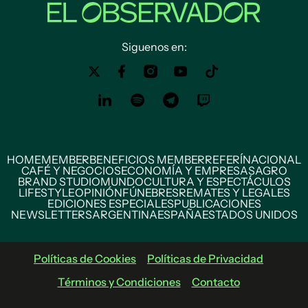
Siguenos en:
HOME
MEMBER
BENEFICIOS MEMBER
REFERÍ
NACIONAL
CAFÉ Y NEGOCIOS
ECONOMÍA Y EMPRESAS
AGRO
BRAND STUDIO
MUNDO
CULTURA Y ESPECTÁCULOS
LIFESTYLE
OPINIÓN
FÚNEBRES
REMATES Y LEGALES
EDICIONES ESPECIALES
PUBLICACIONES
NEWSLETTERS
ARGENTINA
ESPAÑA
ESTADOS UNIDOS
Políticas de Cookies
Políticas de Privacidad
Términos y Condiciones
Contacto