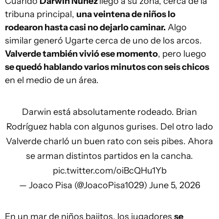
Cuando
Darwin Núñez
llegó a su zona, cerca de la
tribuna principal,
una veintena de niños lo
rodearon hasta casi no dejarlo caminar.
Algo
similar generó Ugarte cerca de uno de los arcos.
Valverde también vivió ese momento
, pero luego
se quedó hablando varios minutos con seis chicos
en el medio de un área.
Darwin está absolutamente rodeado. Brian
Rodríguez habla con algunos gurises. Del otro lado
Valverde charló un buen rato con seis pibes. Ahora
se arman distintos partidos en la cancha.
pic.twitter.com/oiBcQHu1Yb
— Joaco Pisa (@JoacoPisa1029)
June 5, 2026
En un mar de niños bajitos, los jugadores
se