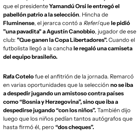
que el presidente
Yamandú Orsi le entregó el
pabellón patrio a la selección
. Hincha de
Fluminense
, el jerarca contó a
Referí
que
le pidió
"una pavadita" a Agustín Canobbio
, jugador de ese
club:
"Que ganen la Copa Libertadores".
Cuando el
futbolista llegó a la cancha
le regaló una camiseta
del equipo brasileño.
Rafa Cotelo
fue el anfitrión de la jornada. Remarcó
en varias oportunidades que la selección
no se iba
a despedir jugando un amistoso contra países
como “Bosnia y Herzegovina”, sino que iba a
despedirse jugando “con los niños”.
También dijo
luego que los niños pedían tantos autógrafos que
hasta firmó él, pero
“dos cheques”.