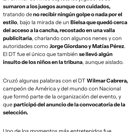
sumaron a los juegos aunque con cuidados,
tratando de
no recibir ningún golpe o nada por el
estilo
, bajo la mirada de un
Bielsa que quedó cerca
del acceso a la cancha, recostado en una valla
publicitaria
, charlando con algunos nenes y con
autoridades como
Jorge Giordano y Matías Pérez
.
El DT fue el único que también
se llevó algún
insulto de los niños en la tribuna
, aunque aislado.
Cruzó algunas palabras con el DT
Wilmar Cabrera,
campeón de América y del mundo con Nacional
que formó parte de la organización del evento, y
que
participó del anuncio de la convocatoria de la
selección.
Uno de los momentos más entretenidos fue