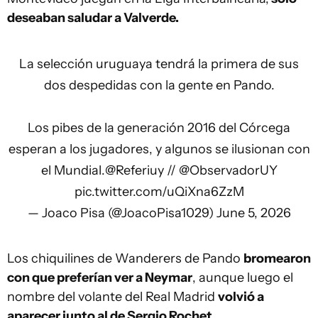
deseaban saludar a Valverde.
La selección uruguaya tendrá la primera de sus
dos despedidas con la gente en Pando.
Los pibes de la generación 2016 del Córcega
esperan a los jugadores, y algunos se ilusionan con
el Mundial.
@Referiuy
//
@ObservadorUY
pic.twitter.com/uQiXna6ZzM
— Joaco Pisa (@JoacoPisa1029)
June 5, 2026
Los chiquilines de Wanderers de Pando
bromearon
con que preferían ver a Neymar
, aunque luego el
nombre del volante del Real Madrid
volvió a
aparecer junto al de Sergio Rochet.